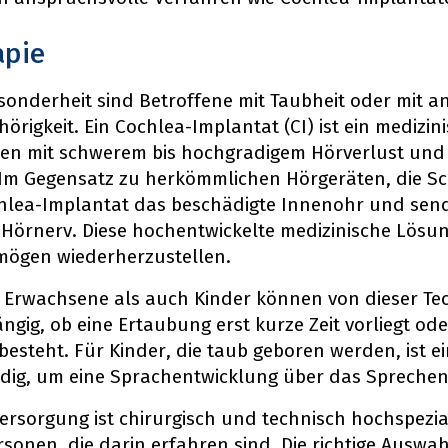
apie
sonderheit sind Betroffene mit Taubheit oder mit 
örigkeit. Ein Cochlea-Implantat (CI) ist ein medizini
n mit schwerem bis hochgradigem Hörverlust und T
Im Gegensatz zu herkömmlichen Hörgeräten, die Sc
hlea-Implantat das beschädigte Innenohr und sende
Hörnerv. Diese hochentwickelte medizinische Lösung
mögen wiederherzustellen.
Erwachsene als auch Kinder können von dieser Tech
gig, ob eine Ertaubung erst kurze Zeit vorliegt ode
besteht. Für Kinder, die taub geboren werden, ist 
ig, um eine Sprachentwicklung über das Sprechen
Versorgung ist chirurgisch und technisch hochspezia
sonen, die darin erfahren sind. Die richtige Auswah