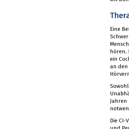
Ther
Eine Be
Schwerh
Mensche
hören. 
ein Coc
an den 
Hörver
Sowohl 
Unabhän
Jahren 
notwend
Die CI-
und Per