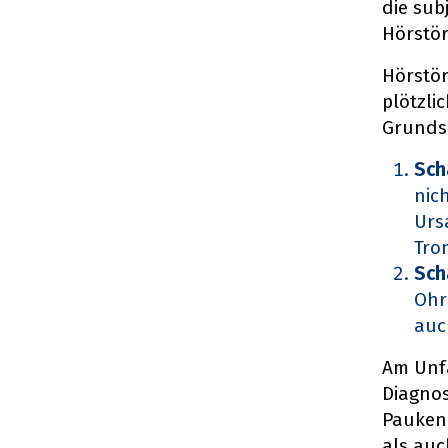
die sub
Hörstör
Hörstör
plötzli
Grundsä
Sch
nic
Urs
Tro
Sch
Ohr
auc
Am Unfa
Diagnos
Paukenr
als auc