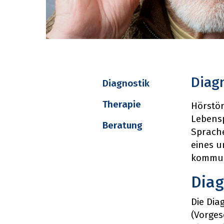
Diag
Diagnostik
Therapie
Hörstör
Lebensp
Beratung
Sprache
eines u
kommuni
Diag
Die Di
(Vorges