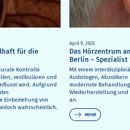
April 9, 2025
lhaft für die
Das Hörzentrum a
Berlin – Spezialist
turale Kontrolle
Mit einem interdiszipli
llen, vestibulären und
Audiologen, Akustikern
nflusst wird. Aufgrund
modernste Behandlung
 des
Wiederherstellung und
ie Einbeziehung von
an.
jedoch wahrscheinlich.
MEHR