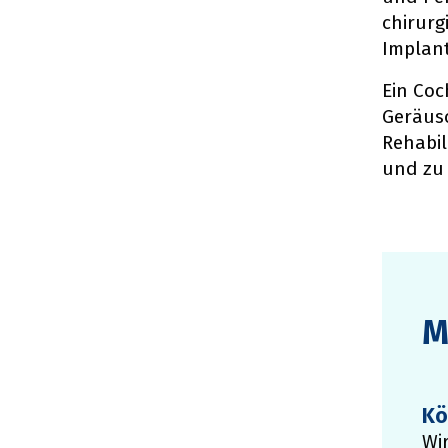
chirur
Implant
Ein Coc
Geräusc
Rehabil
und zu 
M
Kö
Wir