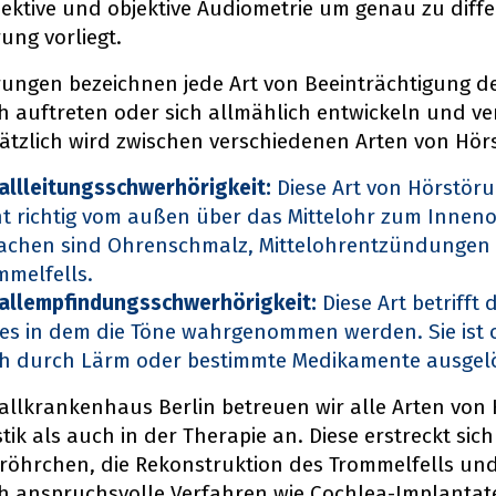
jektive und objektive Audiometrie um genau zu diff
ung vorliegt.
ungen bezeichnen jede Art von Beeinträchtigung d
ch auftreten oder sich allmählich entwickeln und 
tzlich wird zwischen verschiedenen Arten von Hör
allleitungsschwerhörigkeit:
Diese Art von Hörstörun
ht richtig vom außen über das Mittelohr zum Innenoh
achen sind Ohrenschmalz, Mittelohrentzündungen 
mmelfells.
allempfindungsschwerhörigkeit:
Diese Art betrifft 
es in dem die Töne wahrgenommen werden. Sie ist o
h durch Lärm oder bestimmte Medikamente ausgel
llkrankenhaus Berlin betreuen wir alle Arten von
tik als auch in der Therapie an. Diese erstreckt sich
öhrchen, die Rekonstruktion des Trommelfells un
h anspruchsvolle Verfahren wie Cochlea-Implantate